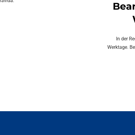
avida.
Bea
In der R
Werktage. Be