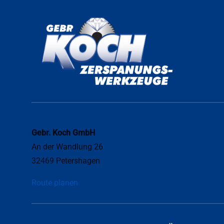
Gebr. Koch GmbH
An der Wandlung 26
32469 Petershagen
Route planen